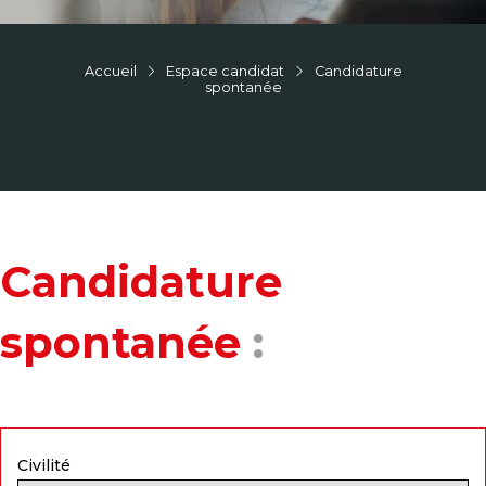
Accueil
Espace candidat
Candidature
spontanée
Candidature
spontanée
:
Civilité