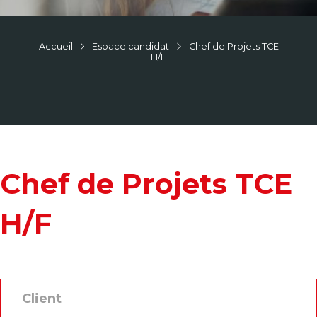
Accueil
Espace candidat
Chef de Projets TCE
H/F
Chef de Projets TCE
H/F
Client